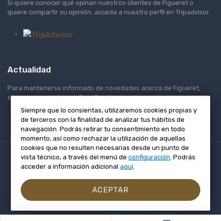
Si quiere conocer qué opinan nuestros clientes de Figueret o
quiere compartir su opinión, acceda a nuestro perfil en Tripadvisor.
Actualidad
Para mantenerse informado de novedades acerca de Figueret,
síganos en nuestro perfil de Facebook.
Siempre que lo consientas, utilizaremos cookies propias y
de terceros con la finalidad de analizar tus hábitos de
navegación. Podrás retirar tu consentimiento en todo
momento, así como rechazar la utilización de aquellas
cookies que no resulten necesarias desde un punto de
© Figueret S.L. Todos los derechos reservados.
vista técnico, a través del menú de
configuración
.
Podrás
acceder a información adicional
aquí
.
Trabaja con nosotros
Política de privacidad
Términos y condiciones
Aviso legal
Política de cookies
ACEPTAR